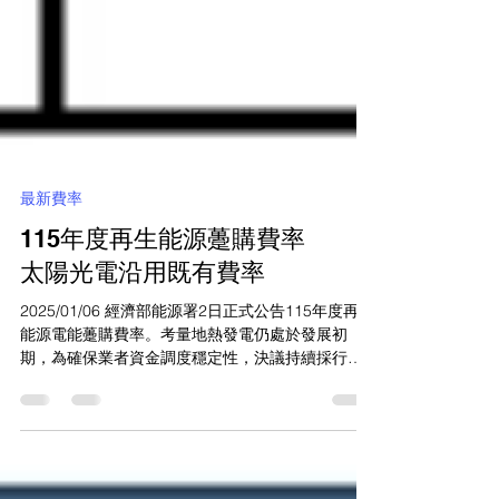
最新費率
115年度再生能源躉購費率
太陽光電沿用既有費率
2025/01/06 經濟部能源署2日正式公告115年度再生
能源電能躉購費率。考量地熱發電仍處於發展初
期，為確保業者資金調度穩定性，決議持續採行階
梯式躉購費率機制。至於太陽光電受「光電環評三
法」影響，能源署依原先預告， 115年度全年均沿
用114年度下半年費率，其中10瓩以下屋頂型光電最
高躉購費率為每度5.6279元。 延續政策方向 微調