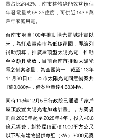
量占比約42%，南市整體綠能效益預估
年發電量約58.25億度，可供近143.6萬
戶年家庭用電。
台南市府自100年推動陽光電城計畫以
來，為打造臺南市為低碳家園，即編列
補助預算，推廣屋頂型太陽光電，推動
至今頗具成效，目前台南市推動太陽光
電之備案容量，為全國第一，截至113年
11月30日止，本市太陽光電同意備案共
1萬3,080件，備案容量達4,683MW。
同時113年12月5日行政院已通過「家戶
屋頂設置太陽光電加速計畫」，方案規
劃自2025年起至2028年4年，投入40.8
億元經費，對於屋頂面積1000平方公尺
以下私有建物提供每瓩（kW）3000元獎