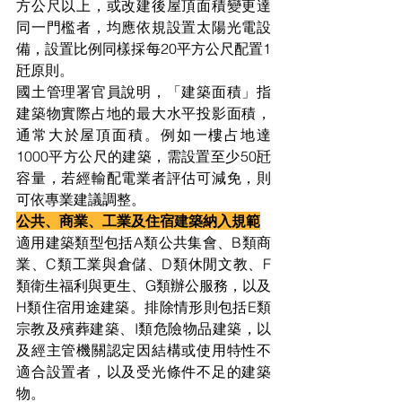
方公尺以上，或改建後屋頂面積變更達
同一門檻者，均應依規設置太陽光電設
備，設置比例同樣採每20平方公尺配置1
瓩原則。
國土管理署官員說明，「建築面積」指
建築物實際占地的最大水平投影面積，
通常大於屋頂面積。例如一樓占地達
1000平方公尺的建築，需設置至少50瓩
容量，若經輸配電業者評估可減免，則
可依專業建議調整。
公共、商業、工業及住宿建築納入規範
適用建築類型包括A類公共集會、B類商
業、C類工業與倉儲、D類休閒文教、F
類衛生福利與更生、G類辦公服務，以及
H類住宿用途建築。排除情形則包括E類
宗教及殯葬建築、I類危險物品建築，以
及經主管機關認定因結構或使用特性不
適合設置者，以及受光條件不足的建築
物。