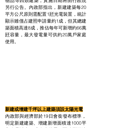
物品等四類建築，實施日期將由行政院
另行公告。內政部指出，新建建築每20
平方公尺原則需配置1瓩光電裝置，統計
顯示雖僅占建照申請量約1成，但其總建
築面積高達8成，推估每年可新增約66萬
瓩容量，最大發電量可供約20萬戶家庭
使用。
新建或增建千坪以上建築須設太陽光電
內政部與經濟部於19日會銜發布標準，
明定新建建築、增建新增面積達1000平