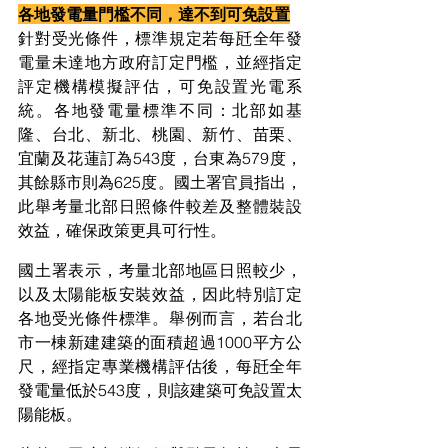
各地發電量門檻不同，達不到可免設置
針對受光條件，標準規定若每瓩全年發
電量未達地方政府訂定門檻，並經指定
評定機構模擬評估，可免設置光電系
統。各地發電量標準不同：北部如基
隆、台北、新北、桃園、新竹、苗栗、
宜蘭及花蓮訂為543度，台東為579度，
其餘縣市則為625度。國土署官員指出，
此舉考量北部日照條件較差及整體裝設
效益，確保政策更具可行性。
國土署表示，考量北部地區日照較少，
以及太陽能板安裝效益，因此特別訂定
各地受光條件標準。舉例而言，若台北
市一棟新建建築的面積超過1000平方公
尺，經指定專業機構評估後，每瓩全年
發電量低於543度，則該建築可免設置太
陽能板。