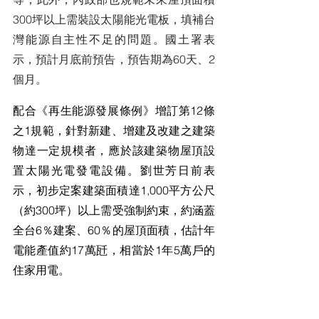
300坪以上需裝設太陽能光電板，填補台
灣能源自主性不足的問題。國土署表
示，預計月底前預告，預告期為60天、2
個月。
配合《再生能源發展條例》增訂第12條
之1規範，針對新建、增建及改建之建築
物達一定規模者，應於該建築物屋頂設
置太陽光電發電設備。劉世芳日前表
示，初步定案建築面積達1,000平方公尺
（約300坪）以上需受強制約束，約涵蓋
全台6％建案、60％的屋頂面積，估計年
電能產值約17萬瓩，相當於1年5萬戶的
住家用電。