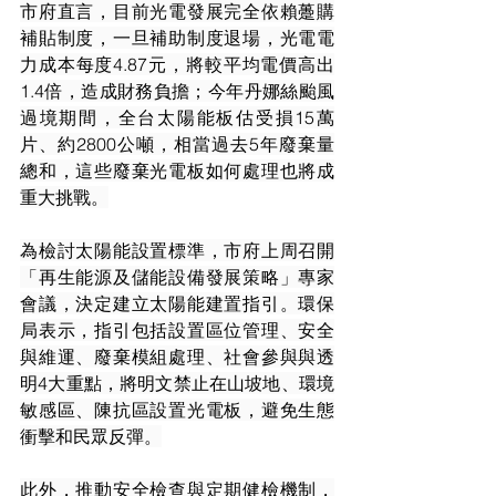
市府直言，目前光電發展完全依賴躉購
補貼制度，一旦補助制度退場，光電電
力成本每度4.87元，將較平均電價高出
1.4倍，造成財務負擔；今年丹娜絲颱風
過境期間，全台太陽能板估受損15萬
片、約2800公噸，相當過去5年廢棄量
總和，這些廢棄光電板如何處理也將成
重大挑戰。
為檢討太陽能設置標準，市府上周召開
「再生能源及儲能設備發展策略」專家
會議，決定建立太陽能建置指引。環保
局表示，指引包括設置區位管理、安全
與維運、廢棄模組處理、社會參與與透
明4大重點，將明文禁止在山坡地、環境
敏感區、陳抗區設置光電板，避免生態
衝擊和民眾反彈。
此外，推動安全檢查與定期健檢機制，