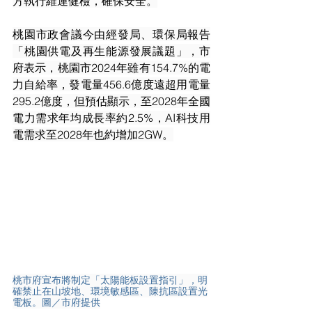
方執行維運健檢，確保安全。
桃園市政會議今由經發局、環保局報告
「桃園供電及再生能源發展議題」，市
府表示，桃園市2024年雖有154.7%的電
力自給率，發電量456.6億度遠超用電量
295.2億度，但預估顯示，至2028年全國
電力需求年均成長率約2.5%，AI科技用
電需求至2028年也約增加2GW。
桃市府宣布將制定「太陽能板設置指引」，明
確禁止在山坡地、環境敏感區、陳抗區設置光
電板。圖／市府提供