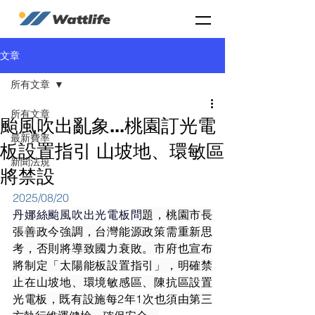
文章
所有文章
所有文章
颱風吹出亂象...桃園訂光電
最新費率
板設置指引 山坡地、環敏區
新聞法規
將禁設
2025/08/20
丹娜絲颱風
吹出
光電板
問
題，桃園市長
張善政今強調，台灣能源政策需重新思
考，否則將導致國力衰敗。市府也宣布
將制定「太陽能板設置指引」，明確禁
止在山坡地、環境敏感區、陳抗區設置
光電板，既有設施每2年1次也須由第三