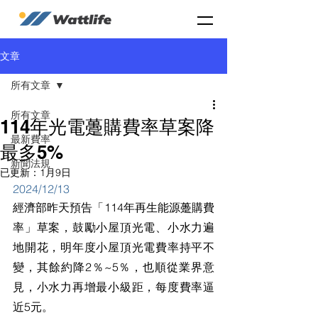
文章
所有文章
所有文章
114年光電躉購費率草案降
最新費率
最多5%
新聞法規
已更新：
1月9日
2024/12/13
經濟部昨天預告「114年再生能源躉購費
率」草案，鼓勵小屋頂光電、小水力遍
地開花，明年度小屋頂光電費率持平不
變，其餘約降2％~5％，也順從業界意
見，小水力再增最小級距，每度費率逼
近5元。